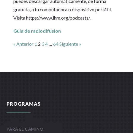
puedes descargar automáticamente, de forma
gratuita, a tu computadora o dispositivo portátil.
Visita https://www.lhm.org/podcasts/.
Guia de radiodifusion
« Anterior
1
2
3
4
…
64
Siguiente »
PROGRAMAS
PARA EL CAMINO