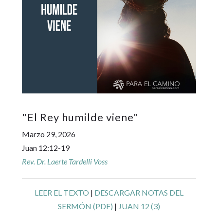
"
El Rey humilde viene
"
Marzo 29, 2026
Juan 12:12-19
Rev. Dr. Laerte Tardelli Voss
LEER EL TEXTO
|
DESCARGAR NOTAS DEL
SERMÓN (PDF)
|
JUAN 12 (3)