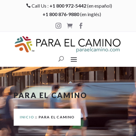
Call Us :
+1 800 972-5442
(en español)

+1 800 876-9880
(en inglés)



PARA EL CAMINO
INICIO
:: PARA EL CAMINO