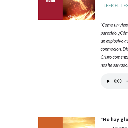
LEER EL T
“Como un viento
parecido. ¿Cóm
un explosivo qu
conmoción, Dio
Cristo comenza
nos ha salvado
"
No hay glo