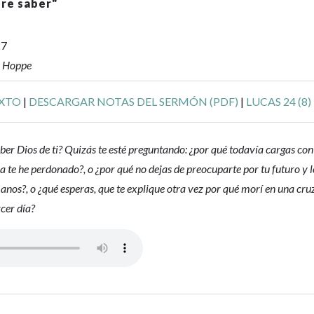
ere saber
"
27
r Hoppe
EXTO
|
DESCARGAR NOTAS DEL SERMÓN (PDF)
|
LUCAS 24 (8)
ber Dios de ti? Quizás te esté preguntando: ¿por qué todavía cargas con
a te he perdonado?, o ¿por qué no dejas de preocuparte por tu futuro y 
nos?, o ¿qué esperas, que te explique otra vez por qué morí en una cru
rcer día?