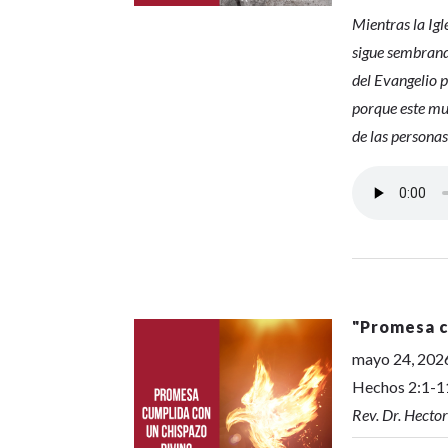
Mientras la Igl
sigue sembrand
del Evangelio 
porque este mun
de las personas
"
Promesa c
mayo 24, 202
Hechos 2:1-1
Rev. Dr. Hecto