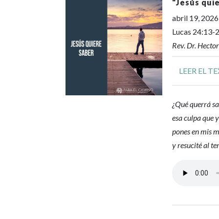
"
Jesús qui
abril 19, 2026
Lucas 24:13-
Rev. Dr. Hecto
LEER EL T
¿Qué querrá sa
esa culpa que y
pones en mis ma
y resucité al te