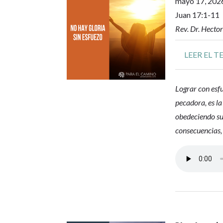
mayo 17, 202
Juan 17:1-11
Rev. Dr. Hecto
LEER EL T
Lograr con esf
pecadora, es la
obedeciendo su
consecuencias, 