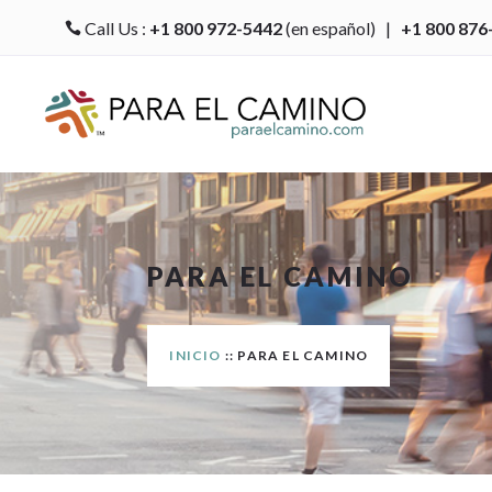
Call Us :
+1 800 972-5442
(en español) |
+1 800 876

PARA EL CAMINO
INICIO
:: PARA EL CAMINO