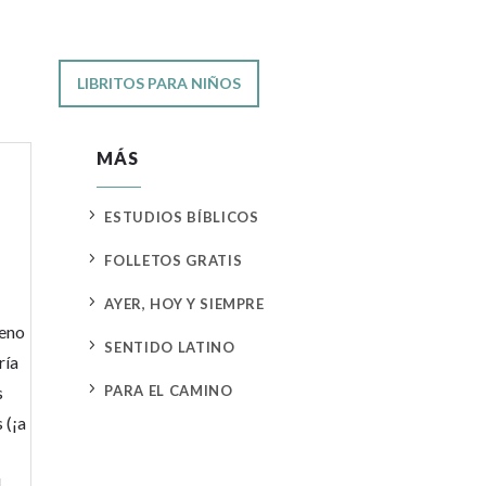
LIBRITOS PARA NIÑOS
MÁS
5
ESTUDIOS BÍBLICOS
5
FOLLETOS GRATIS
5
AYER, HOY Y SIEMPRE
leno
5
SENTIDO LATINO
ría
5
s
PARA EL CAMINO
 (¡a
l