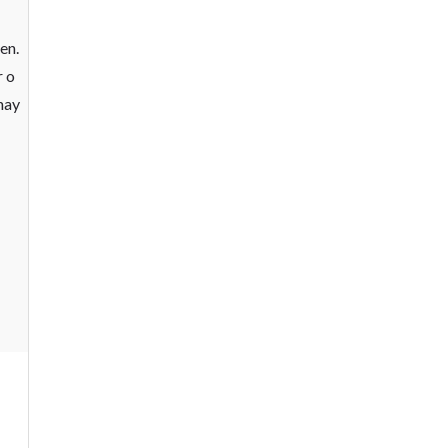
en.
r o
 hay