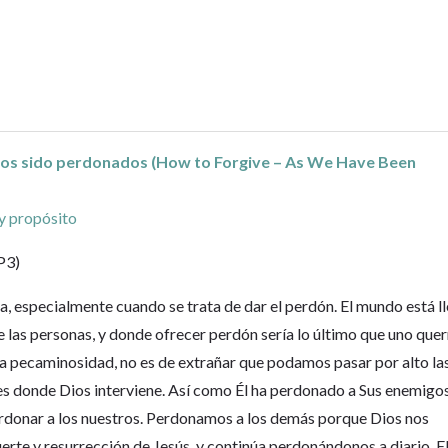
s sido perdonados (How to Forgive – As We Have Been
y propósito
P3)
, especialmente cuando se trata de dar el perdón. El mundo está l
 las personas, y donde ofrecer perdón sería lo último que uno quer
ra pecaminosidad, no es de extrañar que podamos pasar por alto la
es donde Dios interviene. Así como Él ha perdonado a Sus enemigos
donar a los nuestros. Perdonamos a los demás porque Dios nos
rte y resurrección de Jesús, y continúa perdonándonos a diario. E