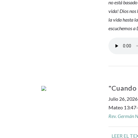
no está basado 
vida! Dios nos 
la vida hasta l
escuchemos a D
"
Cuando l
Julio 26, 2026
Mateo 13:47
Rev. Germán No
LEER EL TE