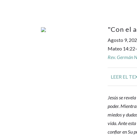
"
Con el a
Agosto 9, 20
Mateo 14:22
Rev. Germán No
LEER EL TE
Jesús se revel
poder. Mientra
miedos y dudas
vida. Ante esta 
confiar en Su p