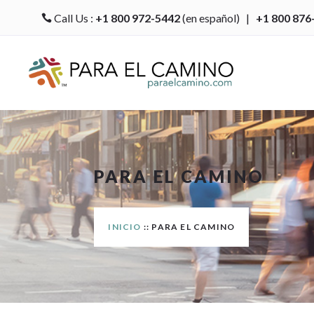
Call Us :
+1 800 972-5442
(en español) |
+1 800 876

PARA EL CAMINO
INICIO
:: PARA EL CAMINO