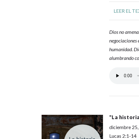
LEER EL T
Dios no amenaz
negociaciones 
humanidad. Dio
alumbrando con
"
La histori
diciembre 25
Lucas 2:1-14