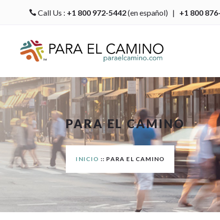
Call Us :
+1 800 972-5442
(en español) |
+1 800 876

PARA EL CAMINO
INICIO
:: PARA EL CAMINO