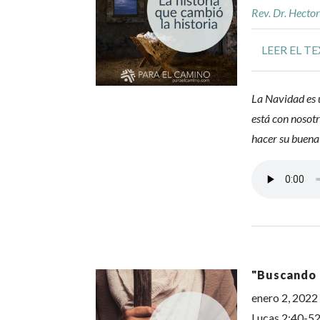
Rev. Dr. Hecto
LEER EL T
La Navidad es 
está con nosotr
hacer su buena
"
Buscando 
enero 2, 2022
Lucas 2:40-5