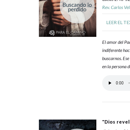
Rev. Carlos Ve
LEER EL T
El amor del Pa
indiferente hac
buscarnos. Ese
en la persona d
"
Dios reve