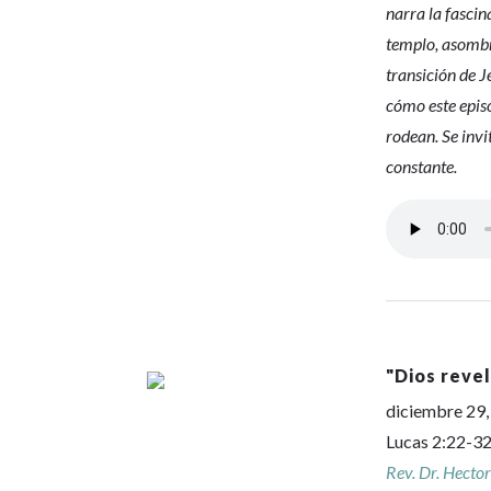
narra la fascin
templo, asombr
transición de J
cómo este epis
rodean. Se invi
constante.
"
Dios reve
diciembre 29
Lucas 2:22-32
Rev. Dr. Hecto