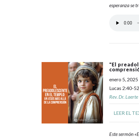
esperanza se t
"
El preadol
comprensi
enero 5, 2025
Lucas 2:40-5
Rev. Dr. Laerte
LEER EL T
Este sermón «El