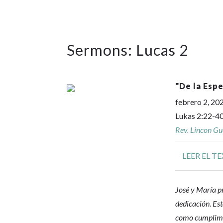
Sermons: Lucas 2
"
De la Espe
febrero 2, 20
Lukas 2:22-4
Rev. Lincon Gu
LEER EL T
José y María pr
dedicación. Est
como cumplimie