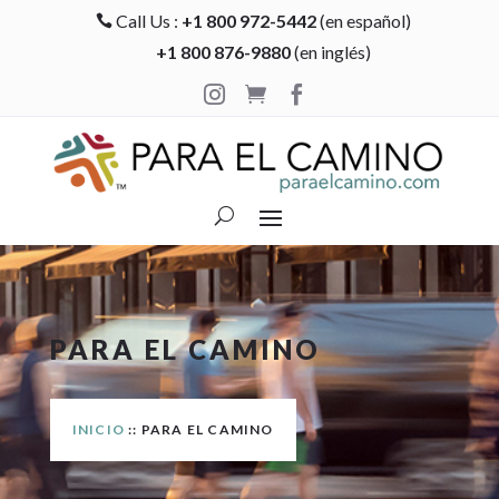
Call Us :
+1 800 972-5442
(en español)

+1 800 876-9880
(en inglés)



PARA EL CAMINO
INICIO
:: PARA EL CAMINO