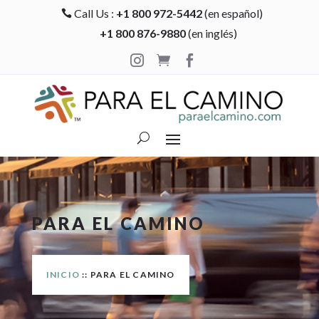
Call Us :
+1 800 972-5442
(en español)

+1 800 876-9880
(en inglés)



PARA EL CAMINO
INICIO
:: PARA EL CAMINO