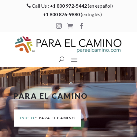
Call Us :
+1 800 972-5442
(en español)

+1 800 876-9880
(en inglés)



PARA EL CAMINO
INICIO
:: PARA EL CAMINO