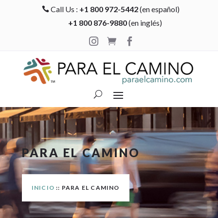
Call Us :
+1 800 972-5442
(en español)

+1 800 876-9880
(en inglés)



PARA EL CAMINO
INICIO
:: PARA EL CAMINO