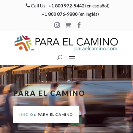
Call Us :
+1 800 972-5442
(en español)

+1 800 876-9880
(en inglés)



PARA EL CAMINO
INICIO
:: PARA EL CAMINO