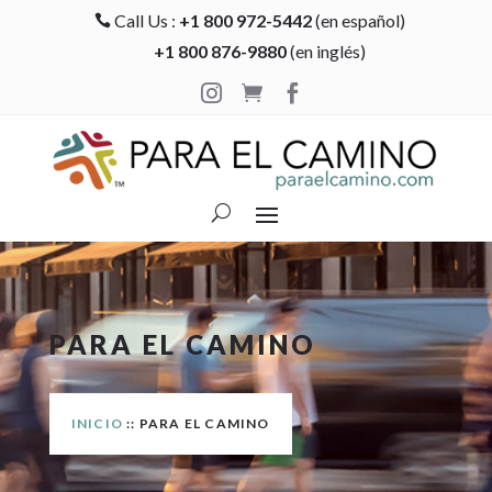
Call Us :
+1 800 972-5442
(en español)

+1 800 876-9880
(en inglés)



PARA EL CAMINO
INICIO
:: PARA EL CAMINO