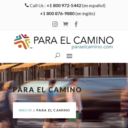
Call Us :
+1 800 972-5442
(en español)

+1 800 876-9880
(en inglés)



PARA EL CAMINO
INICIO
:: PARA EL CAMINO