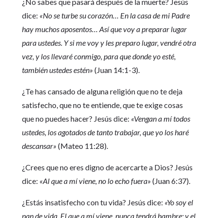
¿No sabes que pasará después de la muerte? Jesús
dice:
«No se turbe su corazón… En la casa de mi Padre
hay muchos aposentos… Así que voy a preparar lugar
para ustedes. Y si me voy y les preparo lugar, vendré otra
vez, y los llevaré conmigo, para que donde yo esté,
también ustedes estén»
(Juan 14:1-3).
¿Te has cansado de alguna religión que no te deja
satisfecho, que no te entiende, que te exige cosas
que no puedes hacer? Jesús dice:
«Vengan a mí todos
ustedes, los agotados de tanto trabajar, que yo los haré
descansar»
(Mateo 11:28).
¿Crees que no eres digno de acercarte a Dios? Jesús
dice:
«Al que a mí viene, no lo echo fuera»
(Juan 6:37).
¿Estás insatisfecho con tu vida? Jesús dice:
«Yo soy el
pan de vida. El que a mí viene, nunca tendrá hambre; y el