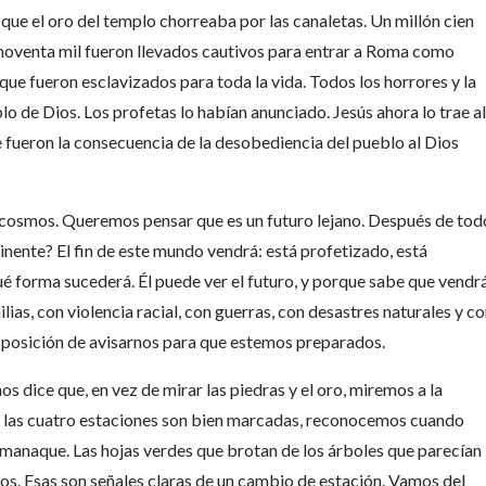
que el oro del templo chorreaba por las canaletas. Un millón cien
 noventa mil fueron llevados cautivos para entrar a Roma como
que fueron esclavizados para toda la vida. Todos los horrores y la
lo de Dios. Los profetas lo habían anunciado. Jesús ahora lo trae a
e fueron la consecuencia de la desobediencia del pueblo al Dios
l cosmos. Queremos pensar que es un futuro lejano. Después de tod
minente? El fin de este mundo vendrá: está profetizado, está
ué forma sucederá. Él puede ver el futuro, y porque sabe que vendr
ias, con violencia racial, con guerras, con desastres naturales y c
sposición de avisarnos para que estemos preparados.
s dice que, en vez de mirar las piedras y el oro, miremos a la
e las cuatro estaciones son bien marcadas, reconocemos cuando
almanaque. Las hojas verdes que brotan de los árboles que parecían
idos. Esas son señales claras de un cambio de estación. Vamos del