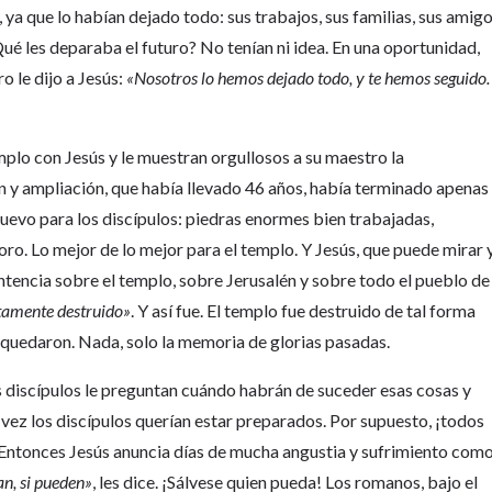
 ya que lo habían dejado todo: sus trabajos, sus familias, sus amig
Qué les deparaba el futuro? No tenían ni idea. En una oportunidad,
 le dijo a Jesús:
«Nosotros lo hemos dejado todo, y te hemos seguido.
mplo con Jesús y le muestran orgullosos a su maestro la
n y ampliación, que había llevado 46 años, había terminado apenas
nuevo para los discípulos: piedras enormes bien trabajadas,
ro. Lo mejor de lo mejor para el templo. Y Jesús, que puede mirar 
entencia sobre el templo, sobre Jerusalén y sobre todo el pueblo de
tamente destruido»
. Y así fue. El templo fue destruido de tal forma
s quedaron. Nada, solo la memoria de glorias pasadas.
s discípulos le preguntan cuándo habrán de suceder esas cosas y
vez los discípulos querían estar preparados. Por supuesto, ¡todos
 Entonces Jesús anuncia días de mucha angustia y sufrimiento com
n, si pueden»
, les dice. ¡Sálvese quien pueda! Los romanos, bajo el