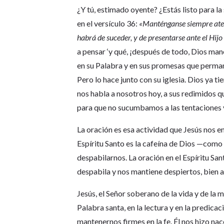
¿Y tú, estimado oyente? ¿Estás listo para la
en el versículo 36:
«Manténganse siempre atent
habrá de suceder, y de presentarse ante el Hij
a pensar ‘y qué, ¡después de todo, Dios mane
en su Palabra y en sus promesas que permane
Pero lo hace junto con su iglesia. Dios ya t
nos habla a nosotros hoy, a sus redimidos q
para que no sucumbamos a las tentaciones y
La oración es esa actividad que Jesús nos 
Espíritu Santo es la cafeína de Dios —como
despabilarnos. La oración en el Espíritu San
despabila y nos mantiene despiertos, bien a
Jesús, el Señor soberano de la vida y de la m
Palabra santa, en la lectura y en la predicac
mantenernos firmes en la fe. Él nos hizo na