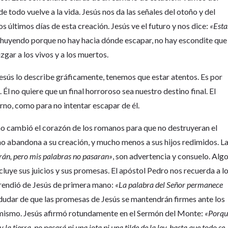
de todo vuelve a la vida. Jesús nos da las señales del otoño y del
los últimos días de esta creación. Jesús ve el futuro y nos dice:
«Esta
r huyendo porque no hay hacia dónde escapar, no hay escondite que
gar a los vivos y a los muertos.
Jesús lo describe gráficamente, tenemos que estar atentos. Es por
Él no quiere que un final horroroso sea nuestro destino final. El
rno, como para no intentar escapar de él.
no cambió el corazón de los romanos para que no destruyeran el
no abandona a su creación, y mucho menos a sus hijos redimidos. L
sarán, pero mis palabras no pasaran»
, son advertencia y consuelo. Alg
cluye sus juicios y sus promesas. El apóstol Pedro nos recuerda a l
aprendió de Jesús de primera mano:
«La palabra del Señor permanece
udar de que las promesas de Jesús se mantendrán firmes ante los
o mismo. Jesús afirmó rotundamente en el Sermón del Monte:
«Porqu
y la tierra, no pasará ni una jota ni una tilde de la ley, hasta que todo se