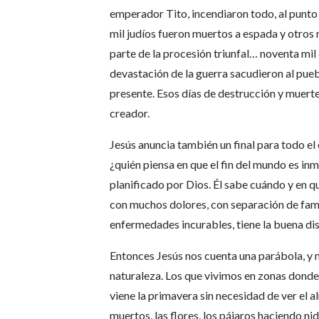
emperador Tito, incendiaron todo, al punto 
mil judíos fueron muertos a espada y otros
parte de la procesión triunfal… noventa mil 
devastación de la guerra sacudieron al pueb
presente. Esos días de destrucción y muert
creador.
Jesús anuncia también un final para todo e
¿quién piensa en que el fin del mundo es in
planificado por Dios. Él sabe cuándo y en q
con muchos dolores, con separación de famil
enfermedades incurables, tiene la buena di
Entonces Jesús nos cuenta una parábola, y no
naturaleza. Los que vivimos en zonas dond
viene la primavera sin necesidad de ver el 
muertos, las flores, los pájaros haciendo n