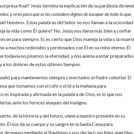
 sorpresa final? Jesús termina la explicación de su parábola dicien
os, y oren para que se les considere dignos de escapar de todo lo que
o del Hombre»
. Estas palabras del Señor no nos llaman a la ociosidad
ja la vida como Él quiere!’ No. Jesús nos llama más bien a confiar
cen para siempre. Sí, es cierto que Dios maneja la vida y la muert
iene a muchos redimidos y perdonados con Él en su reino eterno. Él
ue todavía no pisamos la eternidad, y nos anima a estar preparados
 a los dolores de estos últimos tiempos.
enseñó para mantenernos siempre conectados al Padre celestial. El
 esa que tomamos con el café o el té a la mañana para
to es inspirada y afirmada en la palabra de Dios, es lo que nos
lertas ante los feroces ataques del maligno.
uerte, de la historia y del futuro, viene a nuestro presente en su
ión. Él nos da su cuerpo y su sangre en la Santa Cena para
cer de nuevo mediante el Bautismo y nos declaró sus hijos queridos,