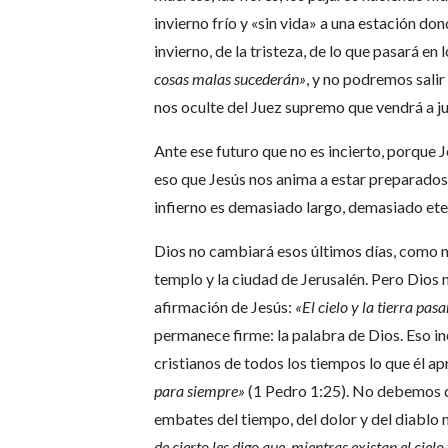
invierno frío y «sin vida» a una estación don
invierno, de la tristeza, de lo que pasará en 
cosas malas sucederán»
, y no podremos sali
nos oculte del Juez supremo que vendrá a juz
Ante ese futuro que no es incierto, porque 
eso que Jesús nos anima a estar preparados. 
infierno es demasiado largo, demasiado ete
Dios no cambiará esos últimos días, como 
templo y la ciudad de Jerusalén. Pero Dios 
afirmación de Jesús:
«El cielo y la tierra pa
permanece firme: la palabra de Dios. Eso in
cristianos de todos los tiempos lo que él 
para siempre»
(1 Pedro 1:25). No debemos d
embates del tiempo, del dolor y del diabl
de cierto les digo que, mientras existan el cielo 