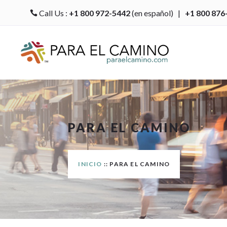
Call Us :
+1 800 972-5442
(en español) |
+1 800 876

PARA EL CAMINO
INICIO
:: PARA EL CAMINO