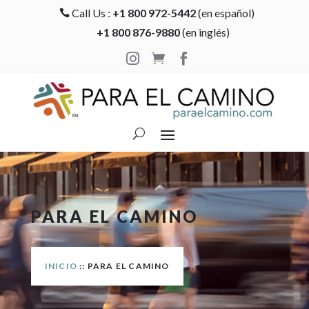
Call Us :
+1 800 972-5442
(en español)

+1 800 876-9880
(en inglés)



PARA EL CAMINO
INICIO
:: PARA EL CAMINO