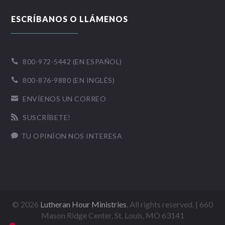
ESCRÍBANOS O LLÁMENOS
800-972-5442 (EN ESPAÑOL)

800-876-9880 (EN INGLÉS)

ENVÍENOS UN CORREO

SUSCRÍBETE!

TU OPINÍON NOS INTERESA

©
2026
Lutheran Hour Ministries
, All rights reserved. | 660
Mason Ridge Center, St. Louis, MO 63141