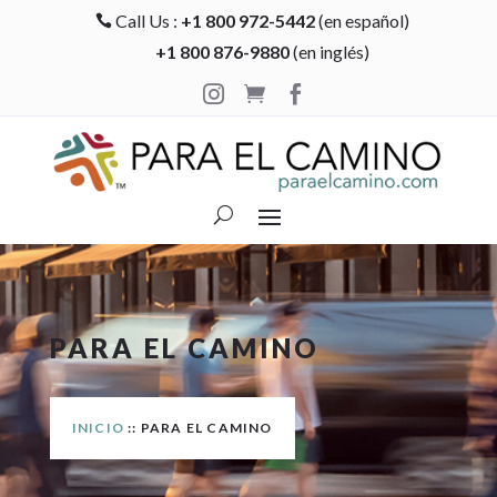
Call Us :
+1 800 972-5442
(en español)

+1 800 876-9880
(en inglés)



PARA EL CAMINO
INICIO
:: PARA EL CAMINO