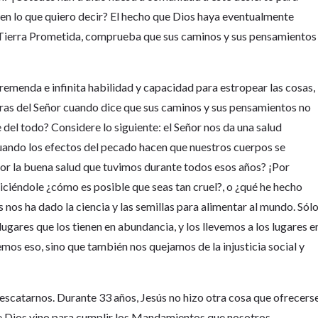
 lo que quiero decir? El hecho que Dios haya eventualmente
a Tierra Prometida, comprueba que sus caminos y sus pensamientos
emenda e infinita habilidad y capacidad para estropear las cosas,
ras del Señor cuando dice que sus caminos y sus pensamientos no
del todo? Considere lo siguiente: el Señor nos da una salud
cuando los efectos del pecado hacen que nuestros cuerpos se
or la buena salud que tuvimos durante todos esos años? ¡Por
iciéndole ¿cómo es posible que seas tan cruel?, o ¿qué he hecho
nos ha dado la ciencia y las semillas para alimentar al mundo. Sól
ugares que los tienen en abundancia, y los llevemos a los lugares e
os eso, sino que también nos quejamos de la injusticia social y
rescatarnos. Durante 33 años, Jesús no hizo otra cosa que ofrecers
de Dios vino para cumplir los Mandamientos que nosotros