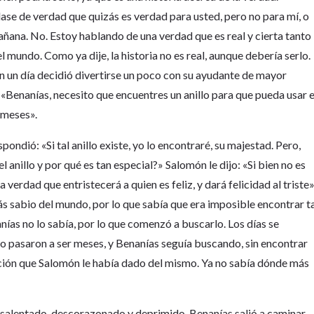
se de verdad que quizás es verdad para usted, pero no para mí, o
añana. No. Estoy hablando de una verdad que es real y cierta tanto
 mundo. Como ya dije, la historia no es real, aunque debería serlo.
n un día decidió divertirse un poco con su ayudante de mayor
: «Benanías, necesito que encuentres un anillo para que pueda usar 
s meses».
ondió: «Si tal anillo existe, yo lo encontraré, su majestad. Pero,
anillo y por qué es tan especial?» Salomón le dijo: «Si bien no es
verdad que entristecerá a quien es feliz, y dará felicidad al triste»
sabio del mundo, por lo que sabía que era imposible encontrar t
anías no lo sabía, por lo que comenzó a buscarlo. Los días se
o pasaron a ser meses, y Benanías seguía buscando, sin encontrar
ipción que Salomón le había dado del mismo. Ya no sabía dónde más
desalentado, descorazonado y deprimido, Benanías salió a caminar.