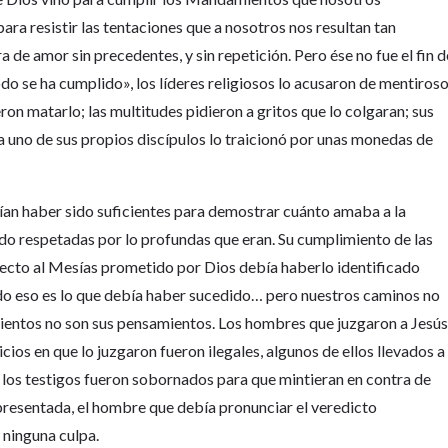
ra resistir las tentaciones que a nosotros nos resultan tan
ra de amor sin precedentes, y sin repetición. Pero ése no fue el fin d
do se ha cumplido», los líderes religiosos lo acusaron de mentiroso
eron matarlo; las multitudes pidieron a gritos que lo colgaran; sus
 uno de sus propios discípulos lo traicionó por unas monedas de
ían haber sido suficientes para demostrar cuánto amaba a la
do respetadas por lo profundas que eran. Su cumplimiento de las
ecto al Mesías prometido por Dios debía haberlo identificado
Todo eso es lo que debía haber sucedido… pero nuestros caminos no
mientos no son sus pensamientos. Los hombres que juzgaron a Jesú
icios en que lo juzgaron fueron ilegales, algunos de ellos llevados a
y los testigos fueron sobornados para que mintieran en contra de
e presentada, el hombre que debía pronunciar el veredicto
 ninguna culpa.