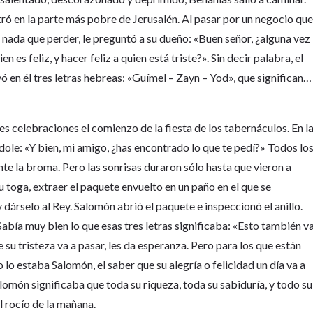
ntró en la parte más pobre de Jerusalén. Al pasar por un negocio qu
 nada que perder, le preguntó a su dueño: «Buen señor, ¿alguna vez
n es feliz, y hacer feliz a quien está triste?». Sin decir palabra, el
ó en él tres letras hebreas: «Guímel – Zayn – Yod», que significan…
es celebraciones el comienzo de la fiesta de los tabernáculos. En l
dole: «Y bien, mi amigo, ¿has encontrado lo que te pedí?» Todos lo
te la broma. Pero las sonrisas duraron sólo hasta que vieron a
u toga, extraer el paquete envuelto en un paño en el que se
 y dárselo al Rey. Salomón abrió el paquete e inspeccionó el anillo.
abía muy bien lo que esas tres letras significaba: «Esto también v
ue su tristeza va a pasar, les da esperanza. Pero para los que están
lo estaba Salomón, el saber que su alegría o felicidad un día va a
lomón significaba que toda su riqueza, toda su sabiduría, y todo su
l rocío de la mañana.