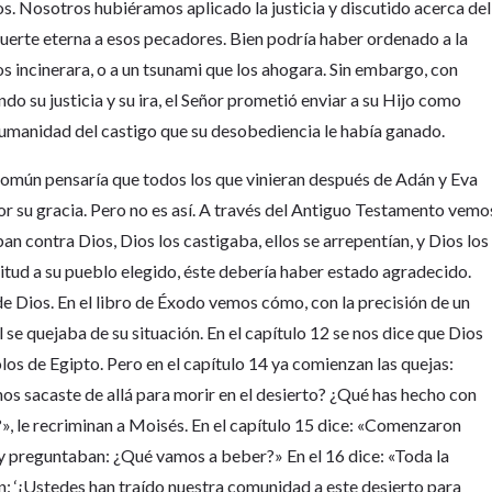
s. Nosotros hubiéramos aplicado la justicia y discutido acerca del
muerte eterna a esos pecadores. Bien podría haber ordenado a la
los incinerara, o a un tsunami que los ahogara. Sin embargo, con
do su justicia y su ira, el Señor prometió enviar a su Hijo como
a humanidad del castigo que su desobediencia le había ganado.
común pensaría que todos los que vinieran después de Adán y Eva
r su gracia. Pero no es así. A través del Antiguo Testamento vemo
n contra Dios, Dios los castigaba, ellos se arrepentían, y Dios los
itud a su pueblo elegido, éste debería haber estado agradecido.
e Dios. En el libro de Éxodo vemos cómo, con la precisión de un
el se quejaba de su situación. En el capítulo 12 se nos dice que Dios
los de Egipto. Pero en el capítulo 14 ya comienzan las quejas:
os sacaste de allá para morir en el desierto? ¿Qué has hecho con
», le recriminan a Moisés. En el capítulo 15 dice: «Comenzaron
y preguntaban: ¿Qué vamos a beber?» En el 16 dice: «Toda la
‘¡Ustedes han traído nuestra comunidad a este desierto para