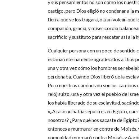
y sus pensamientos no son como los nuestro
castigo, pero Dios eligió no condenar a la 
tierra que se los tragara, o a un volcán que 
compasión, gracia, y misericordia balancean
sacrificio y sustituto para rescatar así a l
Cualquier persona con un poco de sentido 
estarían eternamente agradecidos a Dios po
una y otra vez cómo los hombres se rebelaba
perdonaba. Cuando Dios liberó de la esclav
Pero nuestros caminos no son los caminos d
reloj suizo, una y otra vez el pueblo de Isra
los había liberado de su esclavitud, sacándo
«¿Acaso no había sepulcros en Egipto, que n
nosotros? ¿Para qué nos sacaste de Egipto?
entonces a murmurar en contra de Moisés, 
comunidad murmuró contra Moisés y Aarón: 