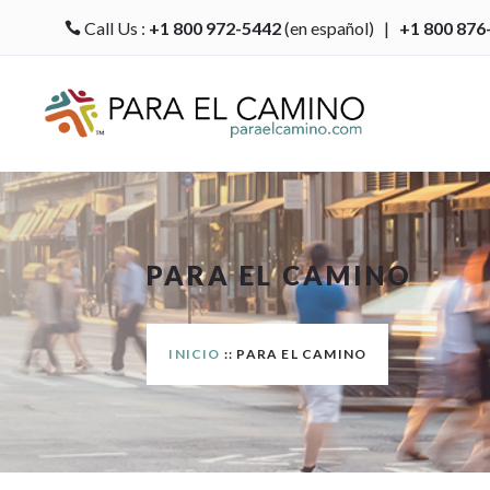
Call Us :
+1 800 972-5442
(en español) |
+1 800 876

PARA EL CAMINO
INICIO
:: PARA EL CAMINO