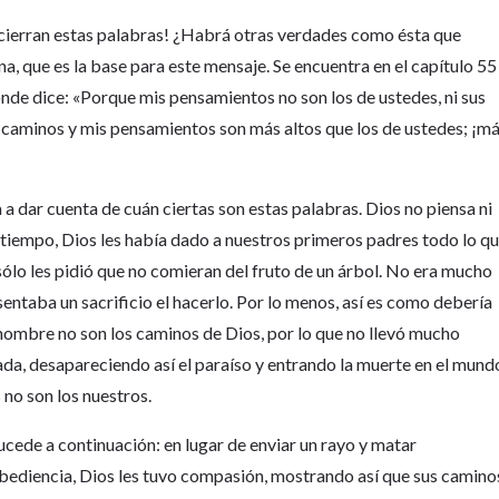
ncierran estas palabras! ¿Habrá otras verdades como ésta que
a, que es la base para este mensaje. Se encuentra en el capítulo 55
 donde dice: «Porque mis pensamientos no son los de ustedes, ni sus
s caminos y mis pensamientos son más altos que los de ustedes; ¡m
a a dar cuenta de cuán ciertas son estas palabras. Dios no piensa ni
tiempo, Dios les había dado a nuestros primeros padres todo lo q
 sólo les pidió que no comieran del fruto de un árbol. No era mucho
sentaba un sacrificio el hacerlo. Por lo menos, así es como debería
 hombre no son los caminos de Dios, por lo que no llevó mucho
ada, desapareciendo así el paraíso y entrando la muerte en el mund
no son los nuestros.
cede a continuación: en lugar de enviar un rayo y matar
bediencia, Dios les tuvo compasión, mostrando así que sus camino