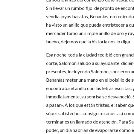
Sin llevar un rumbo fijo, de pronto se enco
vendía joyas baratas, Benanías, no teniendo
ha visto un anillo que pueda entristecer a quie
mercader tomó un simple anillo de oro y ray
bueno, dejemos que la historia nos lo diga.
Esa noche, toda la ciudad recibió con grand
corte, Salomón saludó a su ayudante, dicién
presentes, incluyendo Salomón, sonrieron an
Benanías meter una mano en el bolsillo de s
encontraba el anillo con las letras escritas,
Inmediatamente, su sonrisa se desvaneció. S
a pasar». A los que están tristes, el saber q
súper satisfechos consigo mismos, así como 
terminar es un llamado de atención. Para Sa
poder, un día habrían de evaporarse como e