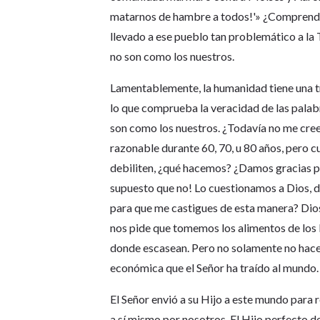
matarnos de hambre a todos!'» ¿Comprenden
llevado a ese pueblo tan problemático a l
no son como los nuestros.
Lamentablemente, la humanidad tiene una tr
lo que comprueba la veracidad de las palab
son como los nuestros. ¿Todavía no me cree 
razonable durante 60, 70, u 80 años, pero 
debiliten, ¿qué hacemos? ¿Damos gracias p
supuesto que no! Lo cuestionamos a Dios, d
para que me castigues de esta manera? Dios 
nos pide que tomemos los alimentos de los l
donde escasean. Pero no solamente no hacem
económica que el Señor ha traído al mundo.
El Señor envió a su Hijo a este mundo para 
a sí mismo por nosotros. El Hijo perfecto 