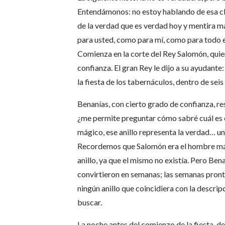
Entendámonos: no estoy hablando de esa cla
de la verdad que es verdad hoy y mentira m
para usted, como para mí, como para todo el
Comienza en la corte del Rey Salomón, quie
confianza. El gran Rey le dijo a su ayudante
la fiesta de los tabernáculos, dentro de sei
Benanías, con cierto grado de confianza, resp
¿me permite preguntar cómo sabré cuál es el 
mágico, ese anillo representa la verdad… una 
Recordemos que Salomón era el hombre más 
anillo, ya que el mismo no existía. Pero Ben
convirtieron en semanas; las semanas pront
ningún anillo que coincidiera con la descr
buscar.
La noche antes del comienzo de la fiesta, 