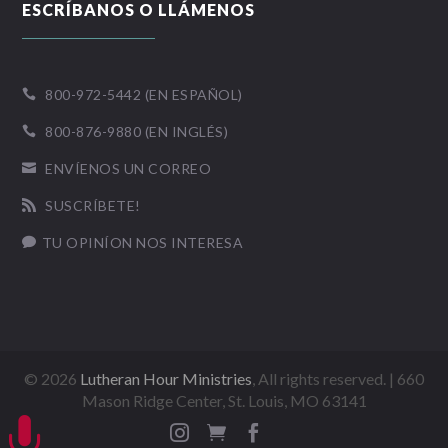
ESCRÍBANOS O LLÁMENOS
800-972-5442 (EN ESPAÑOL)

800-876-9880 (EN INGLÉS)

ENVÍENOS UN CORREO

SUSCRÍBETE!

TU OPINÍON NOS INTERESA

©
2026
Lutheran Hour Ministries
, All rights reserved. | 660
Mason Ridge Center, St. Louis, MO 63141



