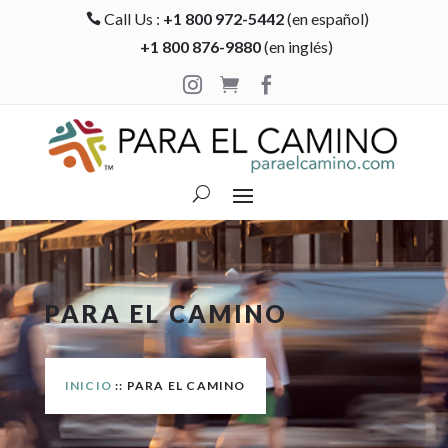
Call Us :
+1 800 972-5442
(en español)

+1 800 876-9880
(en inglés)



PARA EL CAMINO
INICIO
:: PARA EL CAMINO