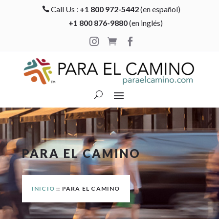
Call Us :
+1 800 972-5442
(en español)

+1 800 876-9880
(en inglés)



PARA EL CAMINO
INICIO
:: PARA EL CAMINO