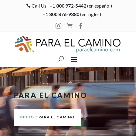
Call Us :
+1 800 972-5442
(en español)

+1 800 876-9880
(en inglés)



PARA EL CAMINO
INICIO
:: PARA EL CAMINO