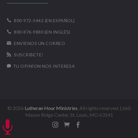
800-972-5442 (EN ESPAÑOL)

800-876-9880 (EN INGLÉS)

ENVÍENOS UN CORREO

SUSCRÍBETE!

TU OPINÍON NOS INTERESA

©
2026
Lutheran Hour Ministries
, All rights reserved. | 660
Mason Ridge Center, St. Louis, MO 63141



