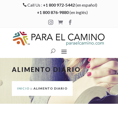
Call Us :
+1 800 972-5442
(en español)

+1 800 876-9880
(en inglés)



ALIMENTO DIARIO
INICIO
:: ALIMENTO DIARIO