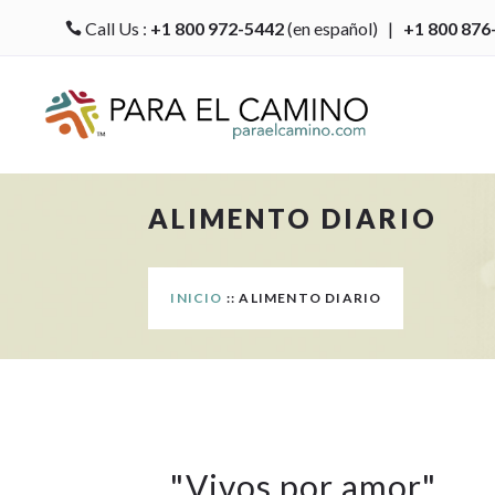
Call Us :
+1 800 972-5442
(en español) |
+1 800 876

ALIMENTO DIARIO
INICIO
:: ALIMENTO DIARIO
"
Vivos por amor
"