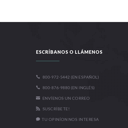
ESCRÍBANOS O LLÁMENOS
800-972-5442 (EN ESPAÑOL)

800-876-9880 (EN INGLÉS)

ENVÍENOS UN CORREO

SUSCRÍBETE!

TU OPINÍON NOS INTERESA
