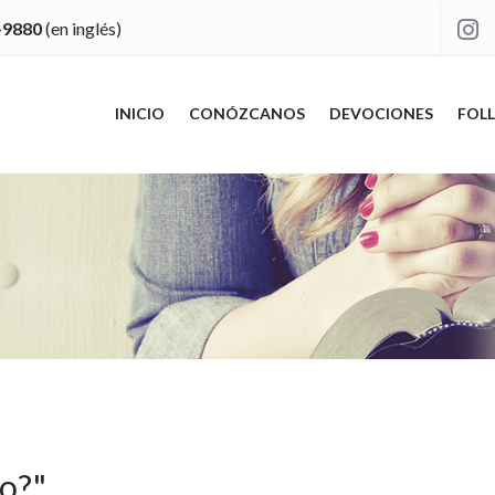
-9880
(en inglés)

INICIO
CONÓZCANOS
DEVOCIONES
FOLL
to?
"