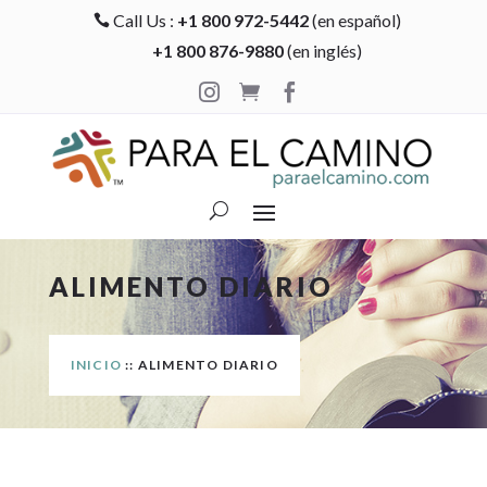
Call Us :
+1 800 972-5442
(en español)

+1 800 876-9880
(en inglés)



ALIMENTO DIARIO
INICIO
:: ALIMENTO DIARIO