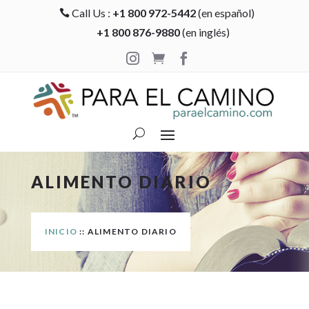
Call Us :
+1 800 972-5442
(en español)

+1 800 876-9880
(en inglés)



ALIMENTO DIARIO
INICIO
:: ALIMENTO DIARIO