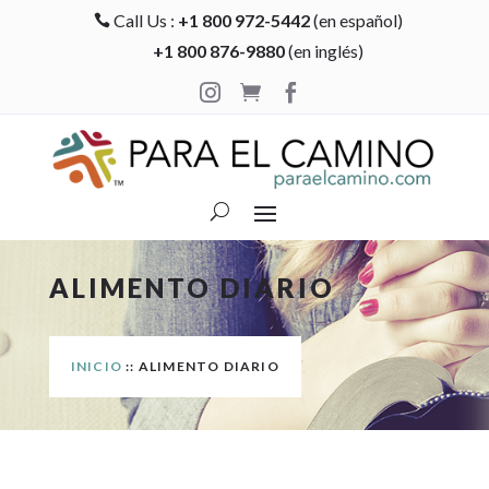
Call Us :
+1 800 972-5442
(en español)

+1 800 876-9880
(en inglés)



ALIMENTO DIARIO
INICIO
:: ALIMENTO DIARIO