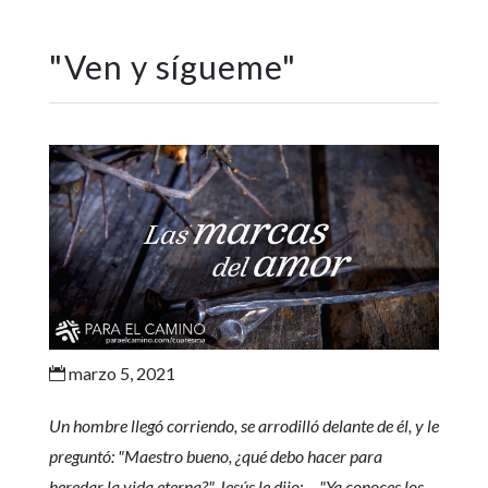
"
Ven y sígueme
"
marzo 5, 2021

Un hombre llegó corriendo, se arrodilló delante de él, y le
preguntó: "Maestro bueno, ¿qué debo hacer para
heredar la vida eterna?" Jesús le dijo: ... "Ya conoces los