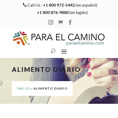
Call Us :
+1 800 972-5442
(en español)

+1 800 876-9880
(en inglés)



ALIMENTO DIARIO
INICIO
:: ALIMENTO DIARIO