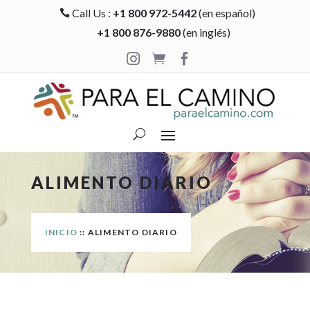
Call Us :
+1 800 972-5442
(en español)

+1 800 876-9880
(en inglés)



ALIMENTO DIARIO
INICIO
:: ALIMENTO DIARIO