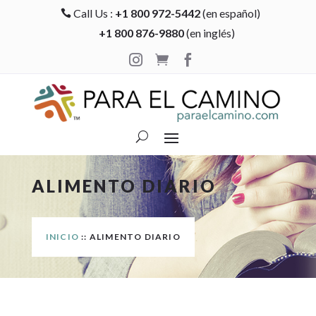
Call Us :
+1 800 972-5442
(en español)

+1 800 876-9880
(en inglés)



ALIMENTO DIARIO
INICIO
:: ALIMENTO DIARIO