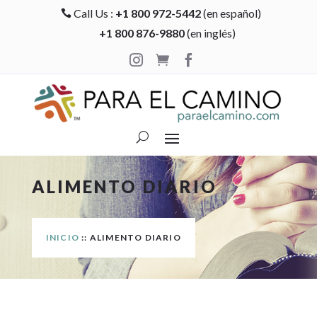
Call Us :
+1 800 972-5442
(en español)

+1 800 876-9880
(en inglés)



ALIMENTO DIARIO
INICIO
:: ALIMENTO DIARIO