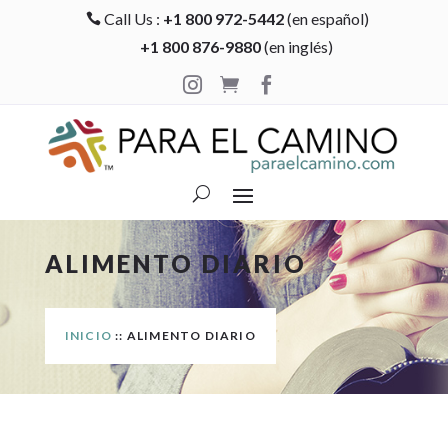
Call Us :
+1 800 972-5442
(en español)

+1 800 876-9880
(en inglés)



ALIMENTO DIARIO
INICIO
:: ALIMENTO DIARIO