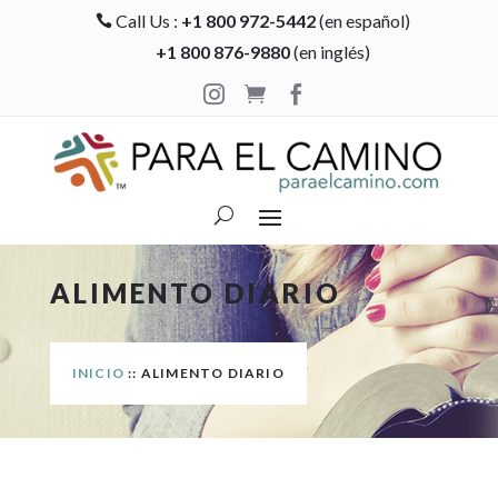
Call Us :
+1 800 972-5442
(en español)

+1 800 876-9880
(en inglés)



ALIMENTO DIARIO
INICIO
:: ALIMENTO DIARIO