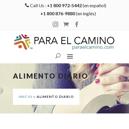
Call Us :
+1 800 972-5442
(en español)

+1 800 876-9880
(en inglés)



ALIMENTO DIARIO
INICIO
:: ALIMENTO DIARIO