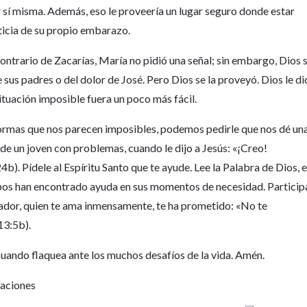
or sí misma. Además, eso le proveería un lugar seguro donde estar
ticia de su propio embarazo.
ntrario de Zacarías, María no pidió una señal; sin embargo, Dios 
e sus padres o del dolor de José. Pero Dios se la proveyó. Dios le di
ituación imposible fuera un poco más fácil.
 formas que nos parecen imposibles, podemos pedirle que nos dé un
 de un joven con problemas, cuando le dijo a Jesús: «¡Creo!
). Pídele al Espíritu Santo que te ayude. Lee la Palabra de Dios, e
mpos han encontrado ayuda en sus momentos de necesidad. Particip
lvador, quien te ama inmensamente, te ha prometido: «No te
13:5b).
 cuando flaquea ante los muchos desafíos de la vida. Amén.
Naciones