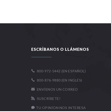
ESCRÍBANOS O LLÁMENOS
800-972-5442 (EN ESPAÑOL)

800-876-9880 (EN INGLÉS)

ENVÍENOS UN CORREO

SUSCRÍBETE!

TU OPINÍON NOS INTERESA
