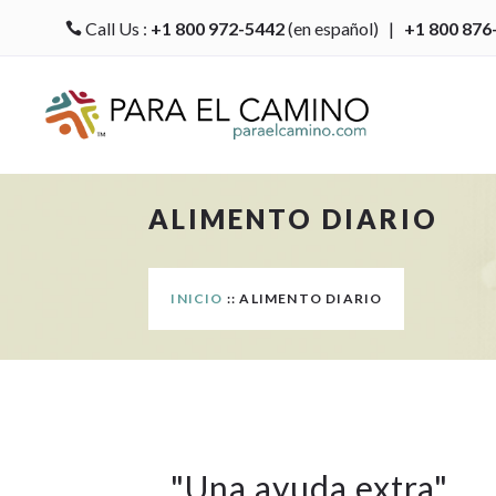
Call Us :
+1 800 972-5442
(en español) |
+1 800 876

ALIMENTO DIARIO
INICIO
:: ALIMENTO DIARIO
"
Una ayuda extra
"