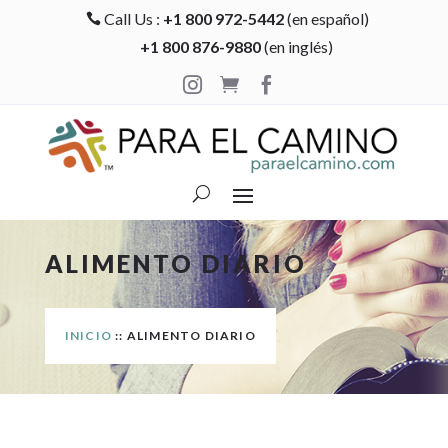
Call Us :
+1 800 972-5442
(en español)

+1 800 876-9880
(en inglés)



ALIMENTO DIARIO
INICIO
:: ALIMENTO DIARIO