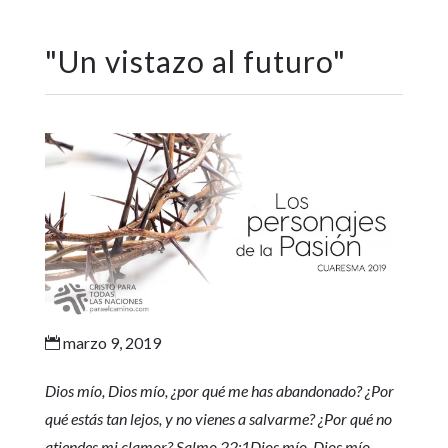
"
Un vistazo al futuro
"
marzo 9, 2019

Dios mío, Dios mío, ¿por qué me has abandonado? ¿Por
qué estás tan lejos, y no vienes a salvarme? ¿Por qué no
atiendes mi clamor? Salmo 22:1Dios mío, Dios mío,