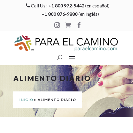
Call Us :
+1 800 972-5442
(en español)

+1 800 876-9880
(en inglés)



ALIMENTO DIARIO
INICIO
:: ALIMENTO DIARIO