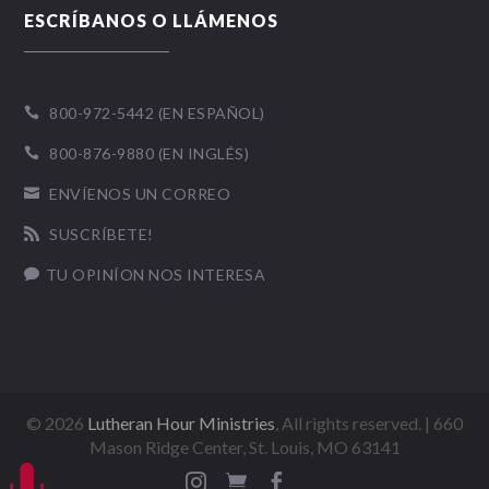
ESCRÍBANOS O LLÁMENOS
800-972-5442 (EN ESPAÑOL)

800-876-9880 (EN INGLÉS)

ENVÍENOS UN CORREO

SUSCRÍBETE!

TU OPINÍON NOS INTERESA

©
2026
Lutheran Hour Ministries
, All rights reserved. | 660
Mason Ridge Center, St. Louis, MO 63141


