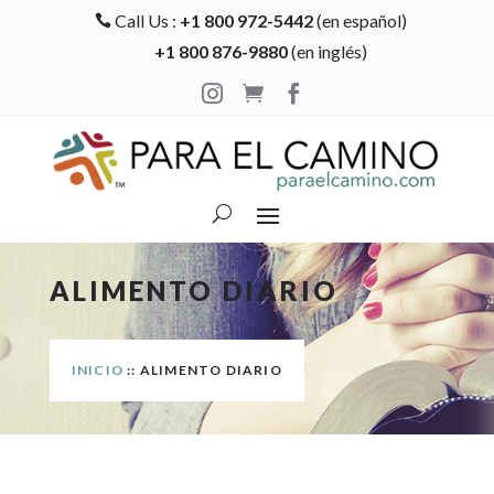
Call Us :
+1 800 972-5442
(en español)

+1 800 876-9880
(en inglés)



ALIMENTO DIARIO
INICIO
:: ALIMENTO DIARIO