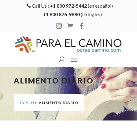
Call Us :
+1 800 972-5442
(en español)

+1 800 876-9880
(en inglés)



ALIMENTO DIARIO
INICIO
:: ALIMENTO DIARIO