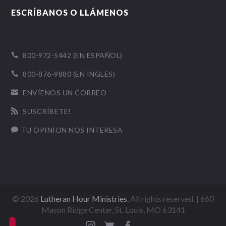
ESCRÍBANOS O LLÁMENOS
800-972-5442 (EN ESPAÑOL)

800-876-9880 (EN INGLÉS)

ENVÍENOS UN CORREO

SUSCRÍBETE!

TU OPINÍON NOS INTERESA

©
2026
Lutheran Hour Ministries
, All rights reserved. | 660
Mason Ridge Center, St. Louis, MO 63141


