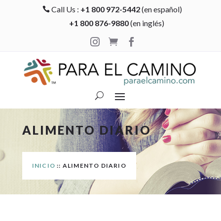
Call Us :
+1 800 972-5442
(en español)

+1 800 876-9880
(en inglés)



ALIMENTO DIARIO
INICIO
:: ALIMENTO DIARIO