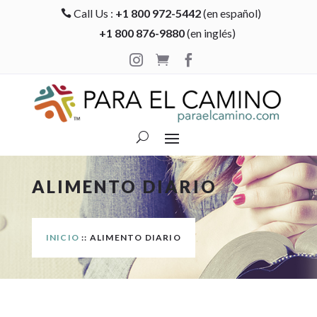
Call Us :
+1 800 972-5442
(en español)

+1 800 876-9880
(en inglés)



ALIMENTO DIARIO
INICIO
:: ALIMENTO DIARIO