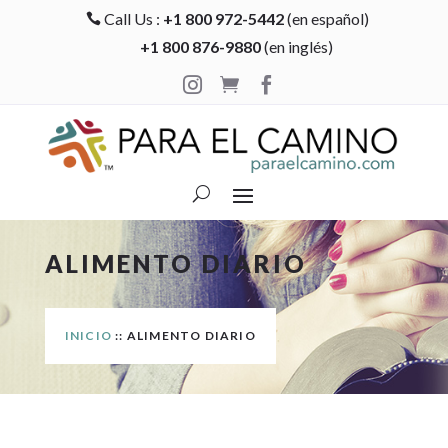
Call Us :
+1 800 972-5442
(en español)

+1 800 876-9880
(en inglés)



ALIMENTO DIARIO
INICIO
:: ALIMENTO DIARIO