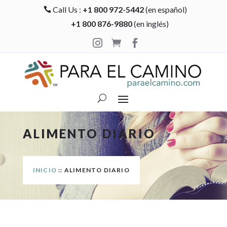
Call Us :
+1 800 972-5442
(en español)

+1 800 876-9880
(en inglés)



ALIMENTO DIARIO
INICIO
:: ALIMENTO DIARIO