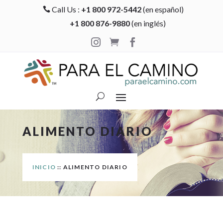
Call Us :
+1 800 972-5442
(en español)

+1 800 876-9880
(en inglés)



ALIMENTO DIARIO
INICIO
:: ALIMENTO DIARIO