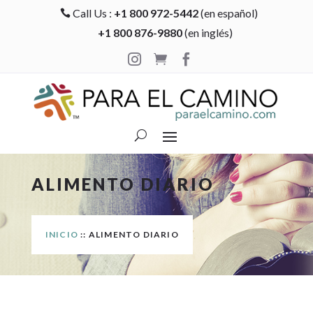
Call Us :
+1 800 972-5442
(en español)

+1 800 876-9880
(en inglés)



ALIMENTO DIARIO
INICIO
:: ALIMENTO DIARIO