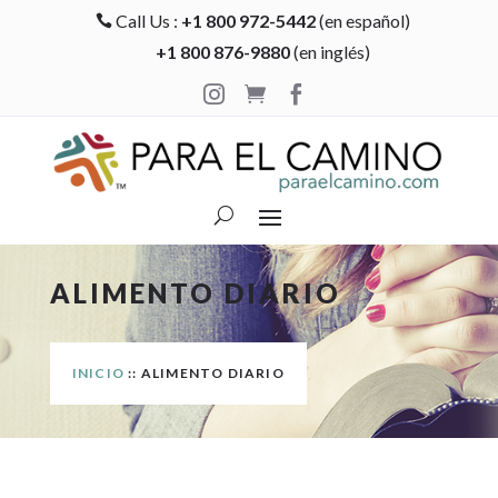
Call Us :
+1 800 972-5442
(en español)

+1 800 876-9880
(en inglés)



ALIMENTO DIARIO
INICIO
:: ALIMENTO DIARIO