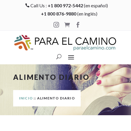
Call Us :
+1 800 972-5442
(en español)

+1 800 876-9880
(en inglés)



ALIMENTO DIARIO
INICIO
:: ALIMENTO DIARIO