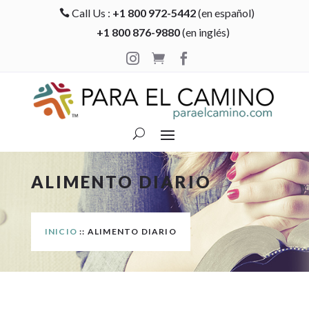
Call Us :
+1 800 972-5442
(en español)

+1 800 876-9880
(en inglés)



ALIMENTO DIARIO
INICIO
:: ALIMENTO DIARIO