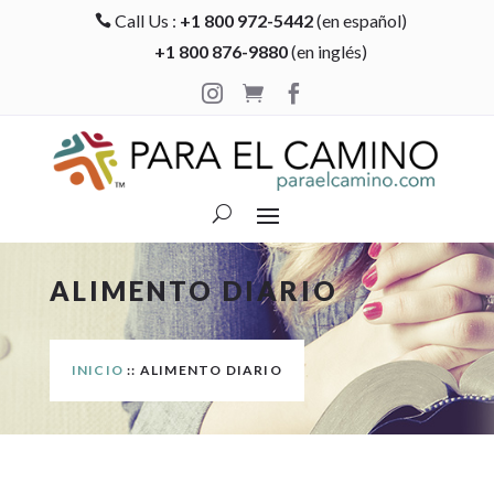
Call Us :
+1 800 972-5442
(en español)

+1 800 876-9880
(en inglés)



ALIMENTO DIARIO
INICIO
:: ALIMENTO DIARIO