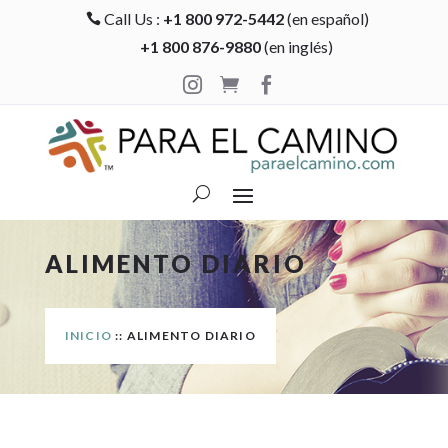
Call Us :
+1 800 972-5442
(en español)

+1 800 876-9880
(en inglés)



ALIMENTO DIARIO
INICIO
:: ALIMENTO DIARIO