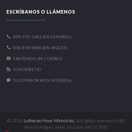
ESCRÍBANOS O LLÁMENOS
800-972-5442 (EN ESPAÑOL)

800-876-9880 (EN INGLÉS)

ENVÍENOS UN CORREO

SUSCRÍBETE!

TU OPINÍON NOS INTERESA

©
2026
Lutheran Hour Ministries
, All rights reserved. | 660
Mason Ridge Center, St. Louis, MO 63141