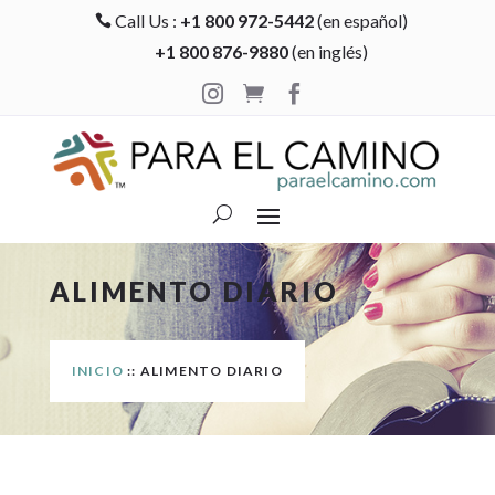
Call Us :
+1 800 972-5442
(en español)

+1 800 876-9880
(en inglés)



ALIMENTO DIARIO
INICIO
:: ALIMENTO DIARIO