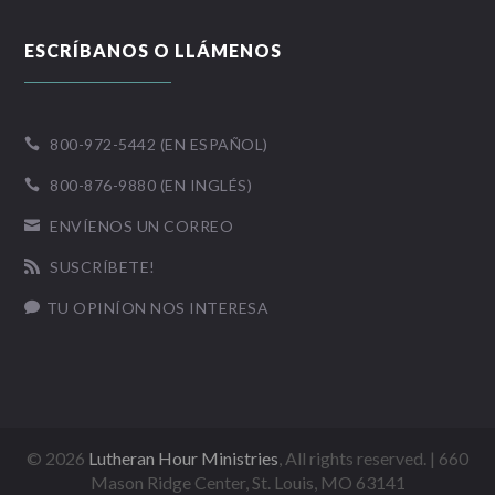
ESCRÍBANOS O LLÁMENOS
800-972-5442 (EN ESPAÑOL)

800-876-9880 (EN INGLÉS)

ENVÍENOS UN CORREO

SUSCRÍBETE!

TU OPINÍON NOS INTERESA

©
2026
Lutheran Hour Ministries
, All rights reserved. | 660
Mason Ridge Center, St. Louis, MO 63141