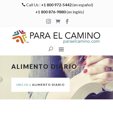
Call Us :
+1 800 972-5442
(en español)

+1 800 876-9880
(en inglés)



ALIMENTO DIARIO
INICIO
:: ALIMENTO DIARIO